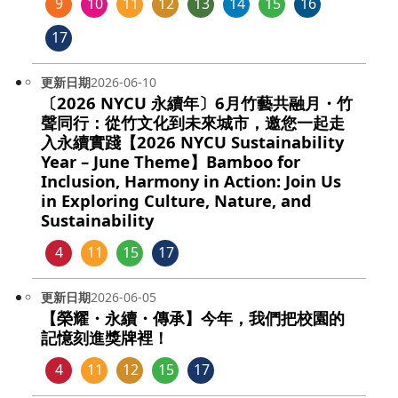
9
10
11
12
13
14
15
16
17
更新日期
2026-06-10
〔2026 NYCU 永續年〕6月竹藝共融月・竹
聲同行：從竹文化到未來城市，邀您一起走
入永續實踐【2026 NYCU Sustainability
Year – June Theme】Bamboo for
Inclusion, Harmony in Action: Join Us
in Exploring Culture, Nature, and
Sustainability
4
11
15
17
更新日期
2026-06-05
【榮耀・永續・傳承】今年，我們把校園的
記憶刻進獎牌裡！
4
11
12
15
17