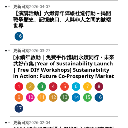
更新日期
2026-04-07
【演講活動】六燃青年陣線社造行動－揭開
戰爭歷史、記憶缺口、人與非人之間的皺褶
世界
16
更新日期
2026-03-27
[永續年啟動｜免費手作體驗]永續同行・未來
共好市集 [Year of Sustainability Launch
| Free DIY Workshops] Sustainability
in Action: Future Co-Prosperity Market
1
2
3
4
5
6
7
8
9
10
11
12
13
14
15
16
17
更新日期
2026-02-04