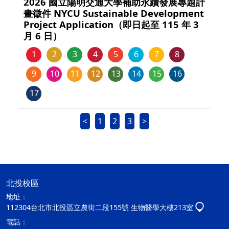
2026 國立陽明交通大學補助永續發展專題計
畫徵件 NYCU Sustainable Development
Project Application（即日起至 115 年 3
月 6 日）
1
2
3
4
5
6
7
8
9
10
11
12
13
14
15
16
17
<
1
2
3
>
北投校區
地址：
112304台北市北投區立農街二段155號 生物醫學大樓213室
電話：