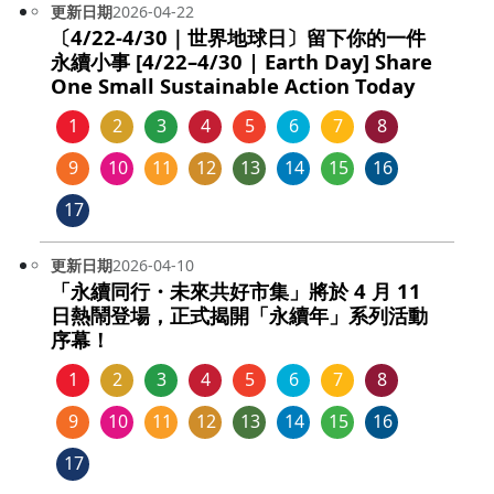
更新日期
2026-04-22
〔4/22-4/30｜世界地球日〕留下你的一件
永續小事 [4/22–4/30 | Earth Day] Share
One Small Sustainable Action Today
1
2
3
4
5
6
7
8
9
10
11
12
13
14
15
16
17
更新日期
2026-04-10
「永續同行・未來共好市集」將於 4 月 11
日熱鬧登場，正式揭開「永續年」系列活動
序幕！
1
2
3
4
5
6
7
8
9
10
11
12
13
14
15
16
17