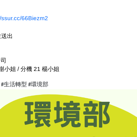
//ssur.cc/66Biezm2
並送出
公司
謝小姐
/
分機
21
楊小姐
#
生活轉型
#
環境部