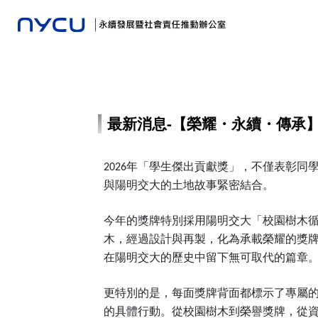
最新消息-【榮耀・永續・傳承
2026
年「學生傑出貢獻獎」，不僅表彰同
與陽明交大的土地故事緊密結合。
今年的獎牌特別採用陽明交大「校園樹木
木，經過設計與再製，化為承載榮耀的獎
在陽明交大的歷史中留下無可取代的篇章
更特別的是，每面獎牌背面都標示了專屬
的具體行動。從校園樹木到榮譽獎牌，從