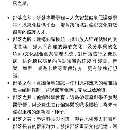
落之星。
部落之莘：研發專屬學程→人文智慧健康照護微學
程：系統化提供平台，培育跨領域對偏鄉文化有敏
感度
的照護人才。
部落之昕：建構知識模組
→找出族人延遲就醫的文
化意涵：獵人不言痛的勇敢文化、及分享藥物之
Gaga
文化結合個案管理系統，對部落盛行之糖尿
病，結合糖尿病足的族語知識系統製 作漫畫、音
樂、舞蹈、桌遊卡牌等宣傳媒介，更有效執行照
護。
部落之葕：實踐落地知識
→使用原鄉熟悉的泰雅語
歌曲編制舞蹈，通過部落會議，完成成效驗證。
部落之興：偏鄉醫學教育，透過帶領原鄉學子參與
醫學營，與公費生進行偏鄉醫院職場體驗，為未來
偏鄉服務的創新埋下種子。
部落之芯：串連科技與照護
→與在地領導人和泰雅
部落長者的群策群力，發掘部落重要文化記憶：河