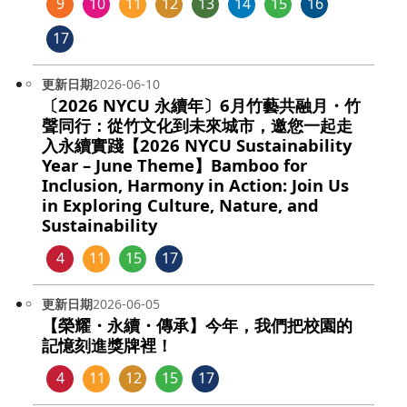
9
10
11
12
13
14
15
16
17
更新日期
2026-06-10
〔2026 NYCU 永續年〕6月竹藝共融月・竹
聲同行：從竹文化到未來城市，邀您一起走
入永續實踐【2026 NYCU Sustainability
Year – June Theme】Bamboo for
Inclusion, Harmony in Action: Join Us
in Exploring Culture, Nature, and
Sustainability
4
11
15
17
更新日期
2026-06-05
【榮耀・永續・傳承】今年，我們把校園的
記憶刻進獎牌裡！
4
11
12
15
17