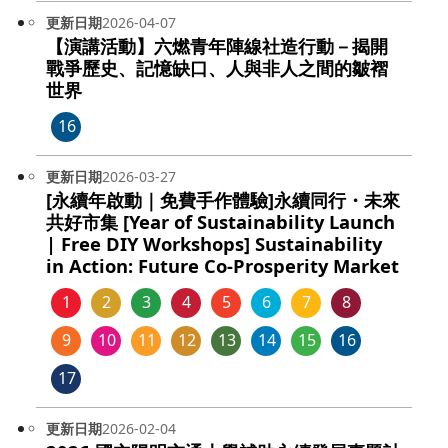
更新日期
2026-04-07
【演講活動】六燃青年陣線社造行動－揭開
戰爭歷史、記憶缺口、人與非人之間的皺褶
世界
16
更新日期
2026-03-27
[永續年啟動｜免費手作體驗]永續同行・未來
共好市集 [Year of Sustainability Launch
| Free DIY Workshops] Sustainability
in Action: Future Co-Prosperity Market
1
2
3
4
5
6
7
8
9
10
11
12
13
14
15
16
17
更新日期
2026-02-04