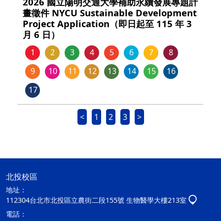
2026 國立陽明交通大學補助永續發展專題計
畫徵件 NYCU Sustainable Development
Project Application（即日起至 115 年 3
月 6 日）
1
2
3
4
5
6
7
8
9
10
11
12
13
14
15
16
17
<
1
2
3
>
北投校區
地址：
112304台北市北投區立農街二段155號 生物醫學大樓213室
電話：