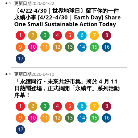
更新日期
2026-04-22
〔4/22-4/30｜世界地球日〕留下你的一件
永續小事 [4/22–4/30 | Earth Day] Share
One Small Sustainable Action Today
1
2
3
4
5
6
7
8
9
10
11
12
13
14
15
16
17
更新日期
2026-04-10
「永續同行・未來共好市集」將於 4 月 11
日熱鬧登場，正式揭開「永續年」系列活動
序幕！
1
2
3
4
5
6
7
8
9
10
11
12
13
14
15
16
17